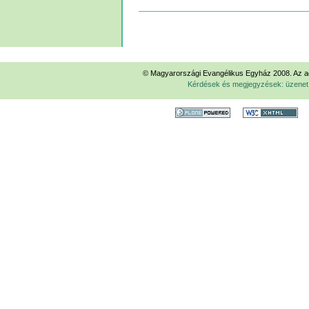
Dokumentummal
kapcsolatos
tevékenységek
© Magyarországi Evangélikus Egyház 2008. Az ad
Kérdések és megjegyzések: üzene