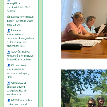
evangélikus
istentiszteletek 2019.
nyarán
Keresztény Ifjúsági
Tábor - Győrság 2019.
július 15-20.
Hálaadó
istentisztelet -
házaspárok megáldása
a Házasság Hete
alkalmából 2019
Szlovák-magyar
kétnyelvű istentisztelet
Észak-Komáromban
Ökumenikus
istentisztelet és
szeretetvendégség
2019.
A gyülekezeti
énekkar adventi
szolgálata Észak-
Komáromban
A 2018. november 3-
i takarítás és festés