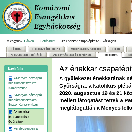
Személyes
Bekezdések
Tovább
eszközök
a
tartalomhoz
|
Ugrás
a
navigációhoz
→
→
Itt vagyunk:
Főoldal
Fotóalbum
Az énekkar csapatépítése Győrságon
Főoldal
Perselypénz online
Újdonságok, napi ige
Hírek
A gyülekezet előljárói
Az egyházközség története
Fotóalbum
Mé
Az énekkar csapatép
Navigáció
A gyülekezet énekkarának né
A Menyes házaspár
búcsúistentisztelete
Győrságra, a katolikus plébá
Komáromban
2020. augusztus 19 és 21 kö
A Menyes házaspár
mellett látogatást tettek a 
búcsúistentisztelete
Észak-Komáromban
meglátogatták a Menyes lelk
Az énekkar
csapatépítése
Győrságon
Vendégségben a