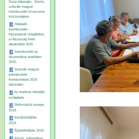
Duna túlpartján - Közös,
szlovák-magyar
istentisztelet úrvacsorai
közösségben
Hálaadó
istentisztelet -
házaspárok megáldása
a Házasság Hete
alkalmából 2020
Istentisztelet az
ökumenikus imahéten
2020.
Szlovák-magyar
istentisztelet
Komáromban 2019
ádventjén
Az énekkar felvidéki
szolgálata
Reformáció ünnepe
2019.
Kerítésfelújítás
2019.
Épületfelújítás 2019
Közös, református-