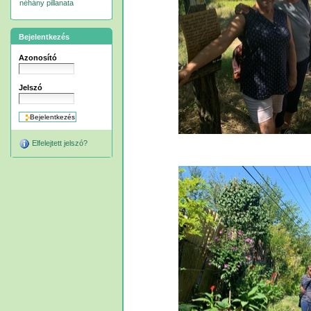
néhány pillanata
Bejelentkezés
Azonosító
Jelszó
Elfelejtett jelszó?